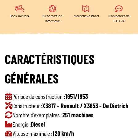
Boek uw reis
Schema's en
Interactieve kaart
Contacteer de
informatie
CFTVA
CARACTÉRISTIQUES
GÉNÉRALES
Période de construction :
1951/1953
Constructeur :
X3817 - Renault / X3853 - De Dietrich
Nombre d'exemplaires :
251 machines
Énergie :
Diesel
Vitesse maximale :
120 km/h