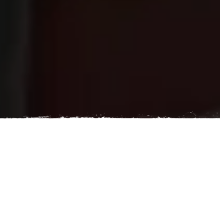
NAVIGATION RAPIDE
Boek uw reis
Schema's en
Interactieve kaart
Contacteer de
informatie
CFTVA