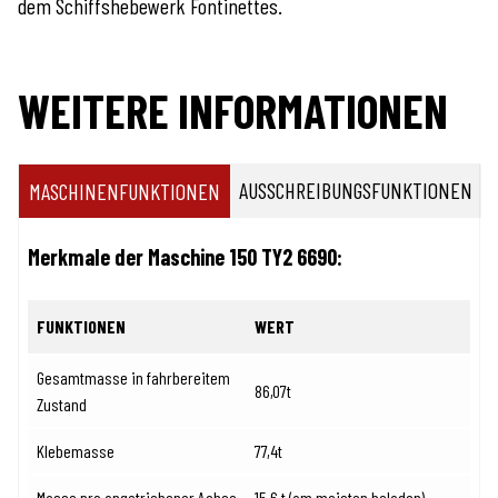
dem Schiffshebewerk Fontinettes.
WEITERE INFORMATIONEN
AUSSCHREIBUNGSFUNKTIONEN
MASCHINENFUNKTIONEN
Merkmale der Maschine 150 TY2 6690:
FUNKTIONEN
WERT
Gesamtmasse in fahrbereitem
86,07t
Zustand
Klebemasse
77,4t
Masse pro angetriebener Achse
15,6 t (am meisten beladen)