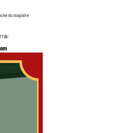
roche du stagiaire
CFTVA!
com