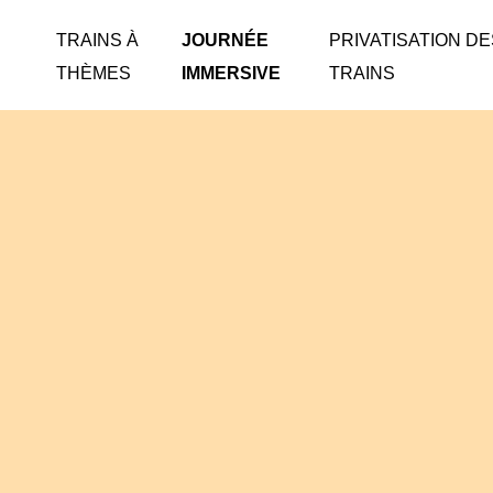
TRAINS À
JOURNÉE
PRIVATISATION DE
THÈMES
IMMERSIVE
TRAINS