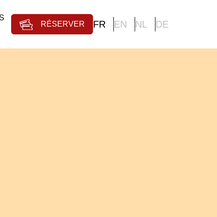
S
FR
EN
NL
DE
RÉSERVER